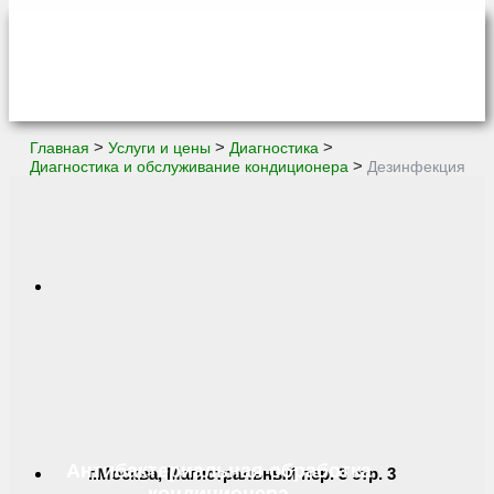
>
>
>
Главная
Услуги и цены
Диагностика
>
Диагностика и обслуживание кондиционера
Дезинфекция
Антибактериальная обработка
г.Москва, Магистральный пер. 3 стр. 3